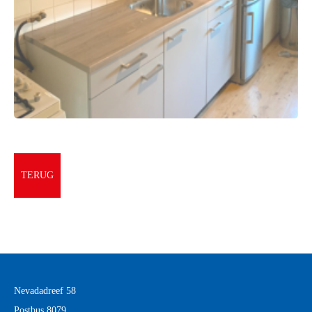
TERUG
Nevadadreef 58
Postbus 8079