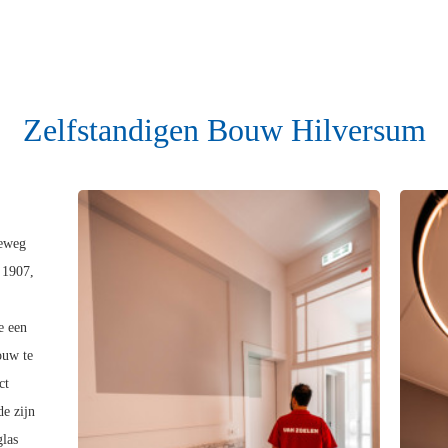
Zelfstandigen Bouw Hilversum
seweg
 1907,
e een
ouw te
ct
de zijn
glas