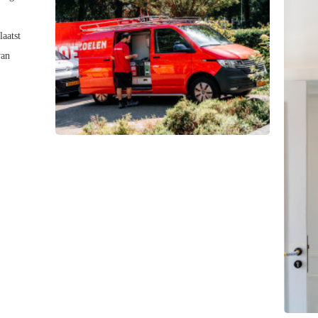
laatst
van