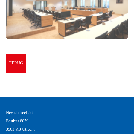
TERUG
Nevadadreef 58
Postbus 8079
3503 RB Utrecht