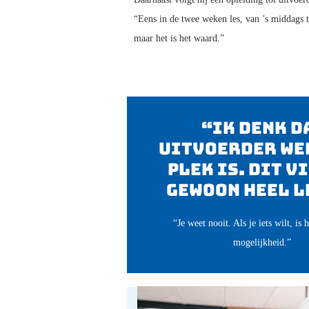
“Eens in de twee weken les, van ’s middags t
maar het is het waard.”
“Ik denk d
uitvoerder we
plek is. Dit v
gewoon heel l
“Je weet nooit. Als je iets wilt, is h
mogelijkheid.”