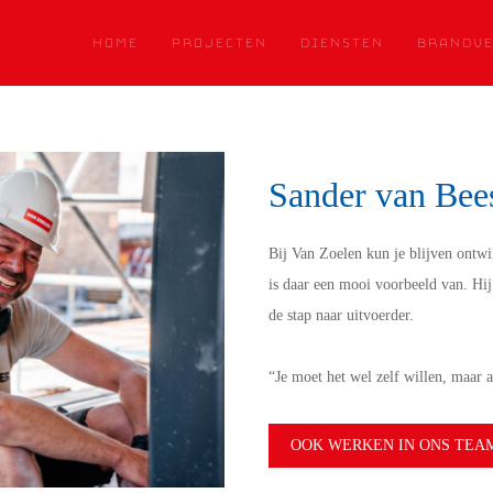
HOME
PROJECTEN
DIENSTEN
BRANDVE
Sander van Bee
Bij Van Zoelen kun je blijven ontwik
is daar een mooi voorbeeld van. Hi
de stap naar uitvoerder.
“Je moet het wel zelf willen, maar al
OOK WERKEN IN ONS TEA