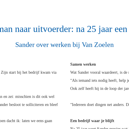
an naar uitvoerder: na 25 jaar een
Sander over werken bij Van Zoelen
Samen werken
 Zijn start bij het bedrijf kwam via
Wat Sander vooral waardeert, is de
“Als iemand iets nodig heeft, help j
Ook zelf heeft hij in de loop der jar
 en zei: misschien is dit ook wel
nder besloot te solliciteren en bleef
“Iedereen doet dingen net anders. D
oen dacht ik: laten we eens gaan
Een bedrijf waar je blijft
Na 25 jaar weet Sander precies wat