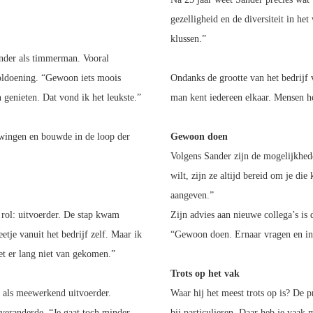
gezelligheid en de diversiteit in het
klussen.”
Sander als timmerman. Vooral
voldoening. “Gewoon iets moois
Ondanks de grootte van het bedrijf v
genieten. Dat vond ik het leukste.”
man kent iedereen elkaar. Mensen h
wingen en bouwde in de loop der
Gewoon doen
Volgens Sander zijn de mogelijkhede
wilt, zijn ze altijd bereid om je die
aangeven.”
 rol: uitvoerder. De stap kwam
Zijn advies aan nieuwe collega’s is
etje vanuit het bedrijf zelf. Maar ik
“Gewoon doen. Ernaar vragen en ini
et er lang niet van gekomen.”
Trots op het vak
r als meewerkend uitvoerder.
Waar hij het meest trots op is? De pr
veranderde. “Je gaat toch minder
bij particulieren. Daar heb je vaak