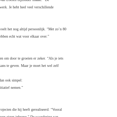
 werk. Je hebt heel veel verschillende
oelt het nog altijd persoonlijk. “Met zo’n 80
ebben echt wat voor elkaar over.”
n om door te groeien er zeker. “Als je iets
 kans te geven. Maar je moet het wel zelf
 dan ook simpel:
tiatief nemen.”
ojecten die hij heeft gerealiseerd. “Vooral
 meer eigen inbreng.” De waardering van