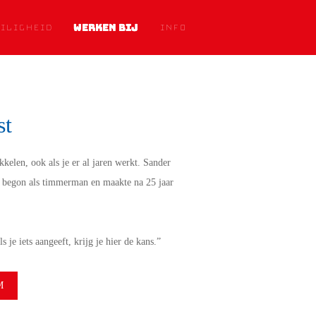
ILIGHEID
WERKEN BIJ
INFO
st
kelen, ook als je er al jaren werkt. Sander
j begon als timmerman en maakte na 25 jaar
s je iets aangeeft, krijg je hier de kans.”
M