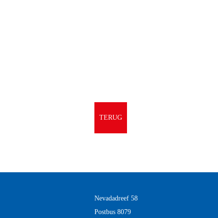
TERUG
Nevadadreef 58
Postbus 8079