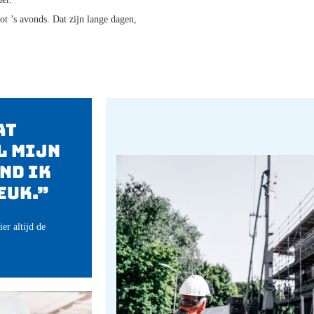
ot ’s avonds. Dat zijn lange dagen,
at
l mijn
ind ik
euk.”
ier altijd de