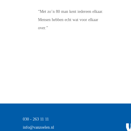
“Met zo’n 80 man kent iedereen elkaar.
Mensen hebben echt wat voor elkaar
over.”
030 - 263 11 11
info@vanzoelen.nl