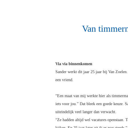
Van timmerm
Via via binnenkomen
Sander werkt dit jaar 25 jaar bij Van Zoelen.
een vriend.
“Een maat van mij werkte hier als timmerman
iets voor jou.” Dat bleek een goede keuze. Sa
uiteindelijk veel langer dan verwacht.
“Ze hadden altijd wel vacatures openstaan. T
kijken. En 25 jaar later zit ik er nog steeds.”