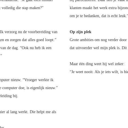
 volledig die stap maken?”
klanten maakt het werk extra bijzon
om je te bedanken, dat is echt leuk.
 “Ik verzorg nu de voorbereiding van
Op zijn plek
en en zorgen dat alles goed loopt.”
Grote ambities om nog verder door t
e van de dag. “Ook nu heb ik een
dat uitvoerder wel mijn plek is. Dit
.”
Maar één ding weet hij wel zeker:
“Je weet nooit. Als je iets wilt, is h
mputer nieuw. “Vroeger werkte ik
e computer doe, is eigenlijk nieuw.”
leiding bij.
ier al lang werkt. Die helpt me als
der.