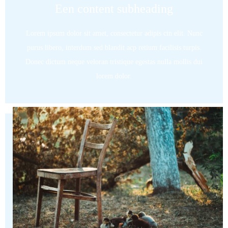
Een content subheading
Lorem ipsum dolor sit amet, consectetur adipis cin elit. Nunc
purus libero, interdum sed blandit acp retium facilisis turpis.
Donec dictum neque veloran tristique egestas nulla mollis dui
lorem dolor.